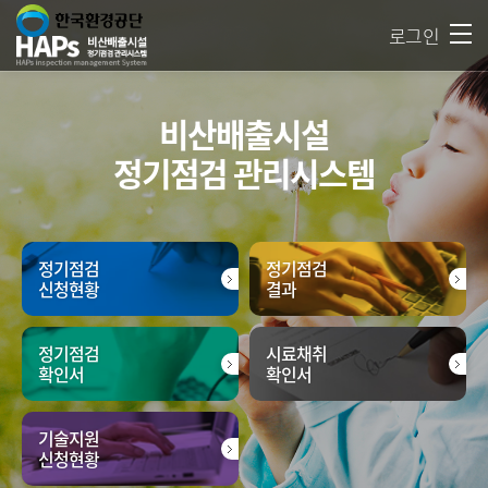
반복영역 건너뛰기
주메뉴 바로가기
본문 바로가기
로그인
비산배출시설
정기점검 관리시스템
정기점검
정기점검
신청현황
결과
정기점검
시료채취
확인서
확인서
기술지원
신청현황