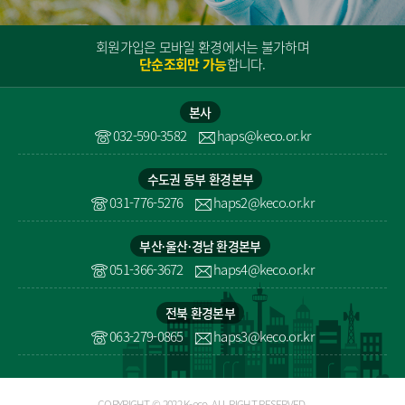
회원가입은 모바일 환경에서는 불가하며
단순조회만 가능
합니다.
본사
032-590-3582
haps@keco.or.kr
수도권 동부 환경본부
031-776-5276
haps2@keco.or.kr
부산울〮산경〮남 환경본부
051-366-3672
haps4@keco.or.kr
전북 환경본부
063-279-0865
haps3@keco.or.kr
COPYRIGHT © 2022 K-eco. ALL RIGHT RESERVED.