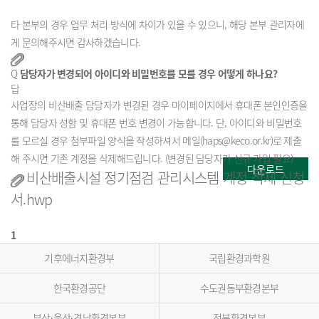
타 본부의 경우 업무 처리 방식에 차이가 있을 수 있으니, 해당 본부 관리자에
게 문의해주시면 감사하겠습니다.
Q
담당자가 변경되어 아이디와 비밀번호를 모를 경우 어떻게 하나요?
답
사업장의 비산배출 담당자가 변경된 경우 마이페이지에서 휴대폰 본인인증을 
통해 담당자 성함 및 휴대폰 번호 변경이 가능합니다. 단, 아이디와 비밀번호
를 모르실 경우 첨부파일 양식을 작성하셔서 메일(haps@keco.or.kr)로 제출
해 주시면 기존 계정을 삭제해드립니다. (변경된 담당자가 신규 가입 필요)
다운로드
비산배출시설 정기점검 관리시스템 계정 삭제 신청
서.hwp
1
기후에너지환경부
국립환경과학원
한국환경공단
수도권동부환경본부
부산울〮산경〮남환경본부
전북환경본부