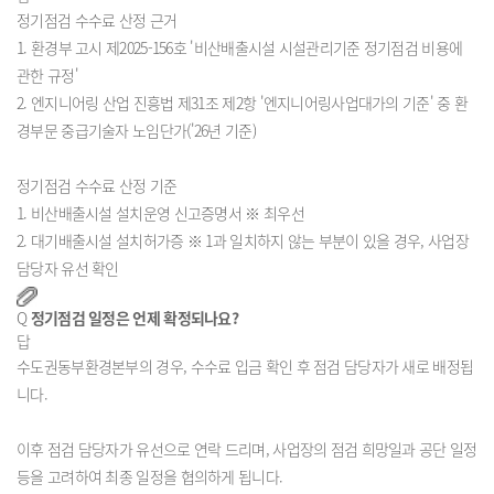
정기점검 수수료 산정 근거

1. 환경부 고시 제2025-156호 '비산배출시설 시설관리기준 정기점검 비용에 
관한 규정'

2. 엔지니어링 산업 진흥법 제31조 제2항 '엔지니어링사업대가의 기준' 중 환
경부문 중급기술자 노임단가('26년 기준)

정기점검 수수료 산정 기준

1. 비산배출시설 설치운영 신고증명서 ※ 최우선

2. 대기배출시설 설치허가증 ※ 1과 일치하지 않는 부분이 있을 경우, 사업장 
담당자 유선 확인
Q
정기점검 일정은 언제 확정되나요?
답
수도권동부환경본부의 경우, 수수료 입금 확인 후 점검 담당자가 새로 배정됩
니다.

이후 점검 담당자가 유선으로 연락 드리며, 사업장의 점검 희망일과 공단 일정 
등을 고려하여 최종 일정을 협의하게 됩니다.
